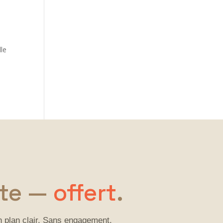
lle
e
rte —
offert
.
un plan clair. Sans engagement.