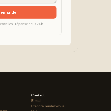
 demande →
entielles · réponse sous 24 h
Contact
E-mail
Prendre rendez-vous