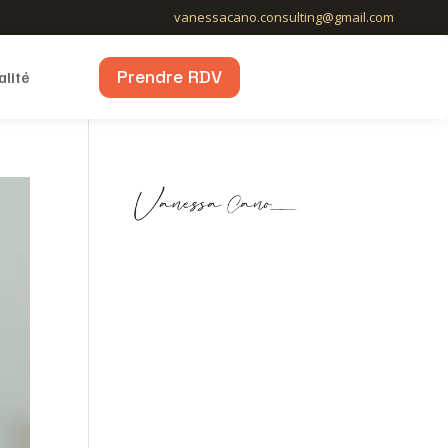
vanessacano.consulting@gmail.com
Prendre RDV
alité