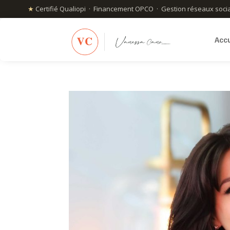
★
Certifié Qualiopi · Financement OPCO · Gestion réseaux soci
Accu