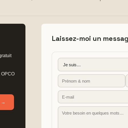
Laissez-moi un messa
ratuit
nt OPCO
 →